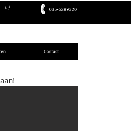
035-6289320
ten
Contact
 aan!