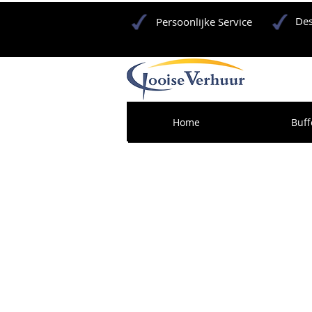
Des
Persoonlijke Service
Home
Buff
Geeft u een feest in B
een barbecue nodig? B
Verhuur kunt u heel 
verschillende soorten
reserveren. Of u nou e