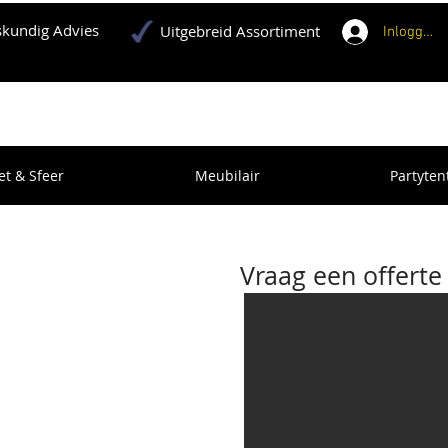
kundig Advies
Uitgebreid Assortiment
Inloggen
et & Sfeer
Meubilair
Partyten
barbecue huren Blaricum
Vraag een offerte
laricum en heeft u
ij de Gooise
eenvoudig
 barbecues
en klein