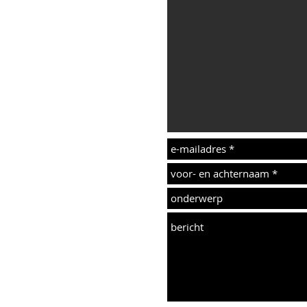
oor groten getale
zorgen, de Gooise
 barbecues op
rtij een succes
erkers helpen u
u een vraag heeft
elling
oise Verhuur kan
m en is ingericht
dsbestek te