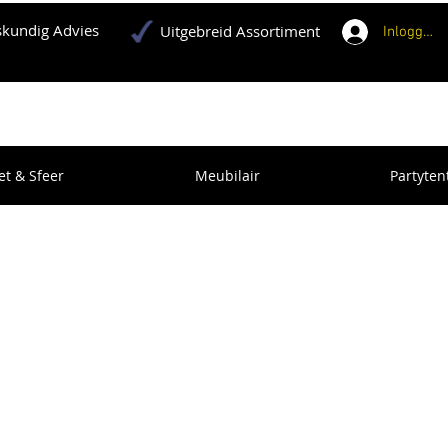
kundig Advies
Uitgebreid Assortiment
Inloggen
et & Sfeer
Meubilair
Partyten