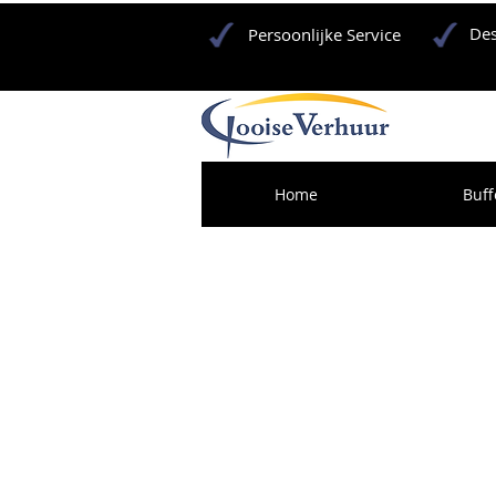
Des
Persoonlijke Service
Home
Buff
Ons Werkgebied:
Barbecue huren Amersfoort
Barbecue huren Amstelveen
Barbecue huren Amsterdam
Barbecue huren Baarn