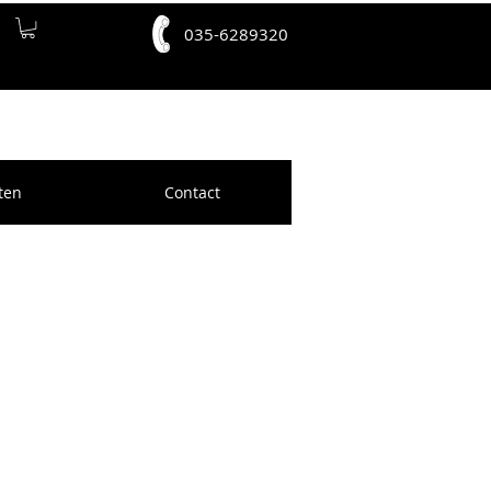
035-6289320
ten
Contact