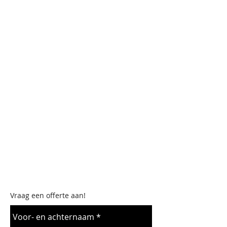
verschillende soorten tenten in
ons assortiment, die u zelf kunt
opzetten.
De Gooise Verhuur kan snel
leveren in Bussum en is ingericht
om u maximale service te bieden.
Heeft u een vraag over onze
partytenten of wilt u een offerte
aanvragen? Wij helpen u graag
verder.
Vraag een offerte aan!