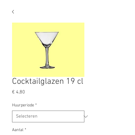
Cocktailglazen 19 cl
Prijs
€ 4,80
Huurperiode
*
Aantal
*