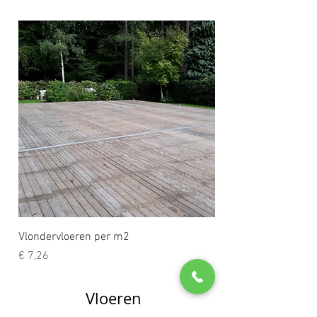
Vlondervloeren per m2
Prijs
€ 7,26
Vloeren