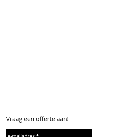
een succes te maken. Onze
medewerkers helpen u
graag verder wanneer u een
vraag heeft of telefonisch
een bestelling
wilt doorgeven. De Gooise
Verhuur kan snel leveren in
Huizen en is ingericht om
binnen een kort tijdsbestek
te kunnen schakelen.
Bestel direct online >>
Vraag een offerte aan!