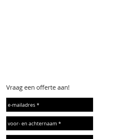
een bestelling wilt
doorgeven. De Gooise
Verhuur kan snel leveren in
Bussum en is ingericht om
binnen een kort tijdsbestek
te kunnen schakelen.
Bestel direct online >>
Vraag een offerte aan!