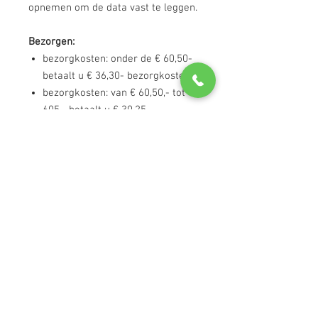
opnemen om de data vast te leggen.
Bezorgen:
bezorgkosten: onder de € 60,50-
betaalt u € 36,30- bezorgkosten;
bezorgkosten: van € 60,50,- tot €
605,- betaalt u € 30,25-
bezorgkosten; en
u betaalt bij een bestelling boven
de € 605,00- geen bezorgkosten.
De bovenstaande bezorgkosten (incl.
btw) zijn in het Gooi. Heeft u een
locatie buiten het Gooi, bel ons dan
voor een bezorgprijs.