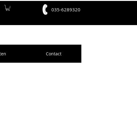
035-6289320
ten
Contact