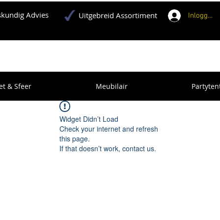
kundig Advies
Uitgebreid Assortiment
Inloggen
et & Sfeer
Meubilair
Partyten
Widget Didn’t Load
Check your internet and refresh
this page.
If that doesn’t work, contact us.