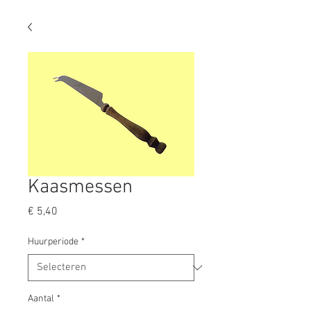
Kaasmessen
Prijs
€ 5,40
Huurperiode
*
Aantal
*