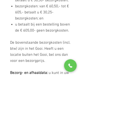
betaalt u € 36,30- bezorgkosten;
bezorgkosten: van € 60,50,- tot €
605,- betaalt u € 30,25-
bezorgkosten; en
u betaalt bij een bestelling boven
de € 605,00- geen bezorgkosten.
De bovenstaande bezorgkosten (incl.
btw) zijn in het Gooi. Heeft u een
locatie buiten het Gooi, bel ons dan
voor een bezorgprijs.
Bezorg- en afhaaldata:
u kunt in uw
winkelwagen onder het kopje
'aantekening toevoegen' aangeven
op welke datum u de goederen
bezorgd wilt hebben of bij ons zult
afhalen. Onze medewerkers zullen
na uw bestelling contact met u