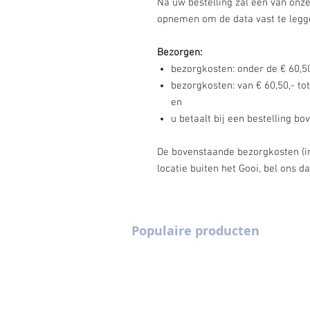
Na uw bestelling zal één van onz
opnemen om de data vast te legg
Bezorgen:
bezorgkosten: onder de € 60,50
bezorgkosten: van € 60,50,- tot
en
u betaalt bij een bestelling b
De bovenstaande bezorgkosten (incl
locatie buiten het Gooi, bel ons d
Populaire producten
Partytenten 3 m x 6 m
Pagodetenten 4 
Champagne flutes
Pagodetenten 5 
Cocktailglazen
Heaters
Gouden stoelen
Picknicksets
Houten vloeren
Podia