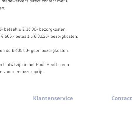
e medewerkers direct contact met u
en.
- betaalt u € 36,30- bezorgkosten;
 € 605,- betaalt u € 30,25- bezorgkosten;
oven de € 605,00- geen bezorgkosten.
. btw) zijn in het Gooi. Heeft u een
an voor een bezorgprijs.
Klantenservice
Contact
m x 4 m
Algemene Voorwaarden
035-6289320
m x 5 m
Contact
gv@gooise-ve
FAQ
Kininelaantj
Historie
1216 BZ Hil
Privacybeleid
Nederland