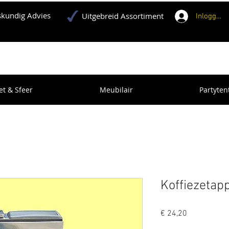
kundig Advies
Uitgebreid Assortiment
Inloggen
et & Sfeer
Meubilair
Partyten
Koffiezetap
Prijs
€ 24,20