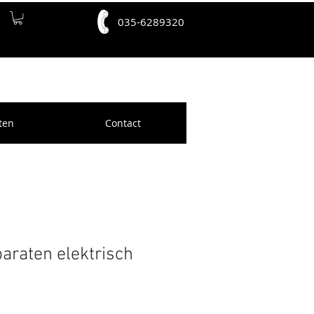
035-6289320
ten
Contact
paraten elektrisch