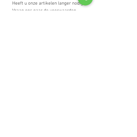
Heeft u onze artikelen langer nodig?
Vraag ons naar de voorwaarden.
Na uw bestelling zal één van onze
medewerkers direct contact met u
opnemen om de data vast te leggen.
Vuil retour:
inclusief vuil
retourkosten.
Klantenservice
Algemene Voorwaarden
Contact
FAQ
Historie
Privacybeleid
Tips & Tricks
Vacatures
Werkgebied