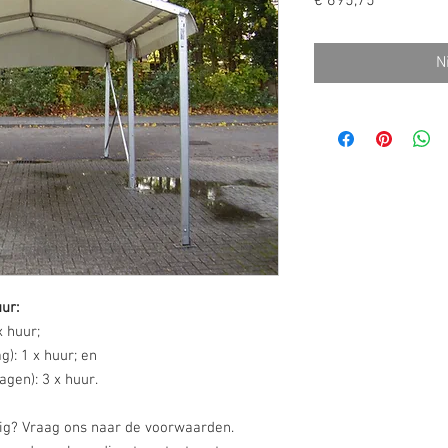
Prijs
€ 695,75
N
uur:
 huur;
g): 1 x huur; en
agen): 3 x huur.
dig? Vraag ons naar de voorwaarden.