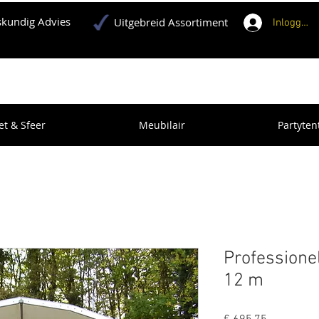
kundig Advies
Uitgebreid Assortiment
Inloggen
et & Sfeer
Meubilair
Partyten
Professione
12 m