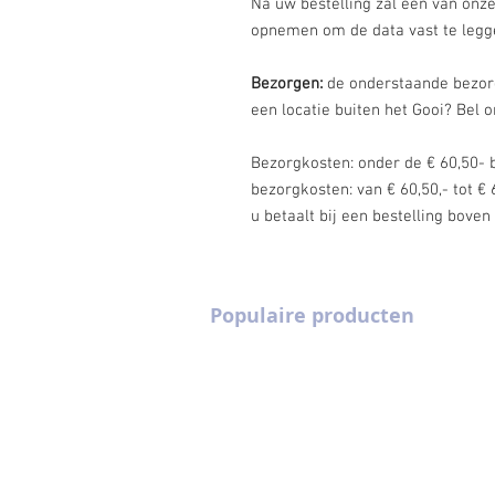
Na uw bestelling zal één van onz
opnemen om de data vast te legg
Bezorgen:
de onderstaande bezorgk
een locatie buiten het Gooi? Bel 
Bezorgkosten: onder de € 60,50- 
bezorgkosten: van € 60,50,- tot € 
u betaalt bij een bestelling bove
Populaire producten
Partytenten 3 m x 6 m
Pagodetenten 4 
Champagne flutes
Pagodetenten 5 
Cocktailglazen
Heaters
Gouden stoelen
Picknicksets
Houten vloeren
Podia
Koelkasten
Professionele pa
Statafels
Steigerhouten st
Tafels
Zwarte klapstoel