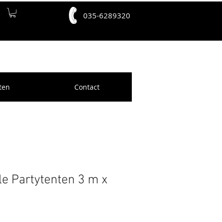
035-6289320
ten
Contact
le Partytenten 3 m x