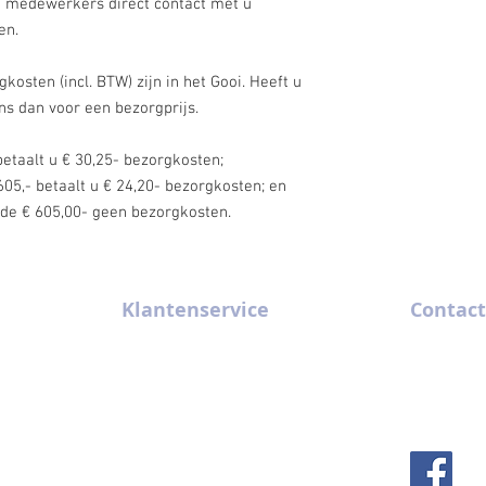
e medewerkers direct contact met u
en.
osten (incl. BTW) zijn in het Gooi. Heeft u
ons dan voor een bezorgprijs.
betaalt u € 30,25- bezorgkosten;
605,- betaalt u € 24,20- bezorgkosten; en
n de € 605,00- geen bezorgkosten.
Klantenservice
Contact
m x 4 m
Algemene Voorwaarden
035-6289320
m x 5 m
Contact
gv@gooise-ve
FAQ
Kininelaantj
Historie
1216 BZ Hil
Privacybeleid
Nederland
rtytenten
Tips & Tricks
atafels
Vacatures
en
Werkgebied