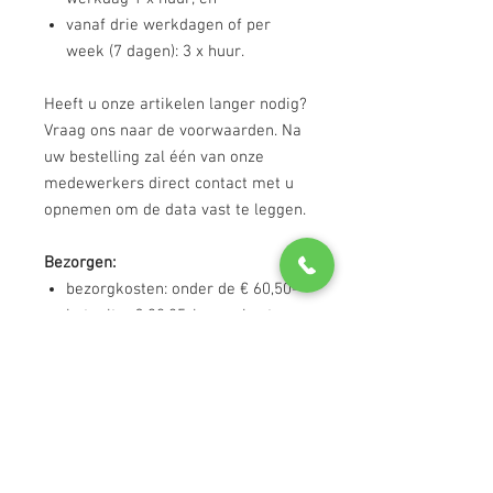
vanaf drie werkdagen of per
week (7 dagen): 3 x huur.
Heeft u onze artikelen langer nodig?
Vraag ons naar de voorwaarden. Na
uw bestelling zal één van onze
medewerkers direct contact met u
opnemen om de data vast te leggen.
Bezorgen:
bezorgkosten: onder de € 60,50-
betaalt u € 30,25-bezorgkosten;
bezorgkosten: van € 60,50,- tot €
605,- betaalt u € 24,20-
bezorgkosten; en
u betaalt bij een bestelling boven
de € 605,00- geen bezorgkosten.