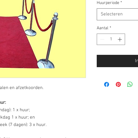
Huurperiode
*
Selecteren
Aantal
*
I
tpalen en afzetkoorden.
ur:
dag): 1 x huur;
kdag 1 x huur; en
ek (7 dagen): 3 x huur.