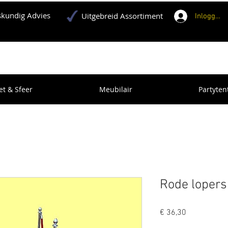
kundig Advies
Uitgebreid Assortiment
Inloggen
et & Sfeer
Meubilair
Partyten
Rode lopers
Prijs
€ 36,30