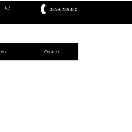
035-6289320
ten
Contact