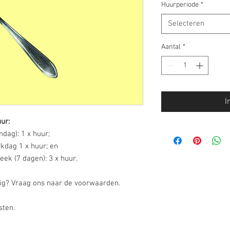
Huurperiode
*
Selecteren
Aantal
*
I
ur:
dag): 1 x huur;
kdag 1 x huur; en
ek (7 dagen): 3 x huur.
dig? Vraag ons naar de voorwaarden.
osten.