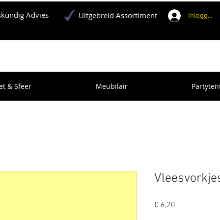
kundig Advies
Uitgebreid Assortiment
Inloggen
et & Sfeer
Meubilair
Partyten
Vleesvorkje
Prijs
€ 6,20