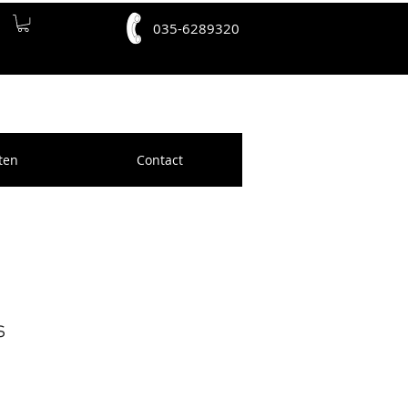
035-6289320
ten
Contact
s