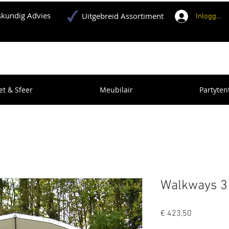
kundig Advies
Uitgebreid Assortiment
Inloggen
et & Sfeer
Meubilair
Partyten
Walkways 3
Prijs
€ 423,50