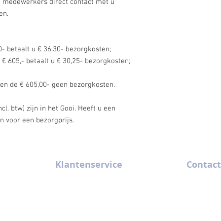
e medewerkers direct contact met u
en.
- betaalt u € 36,30- bezorgkosten;
 € 605,- betaalt u € 30,25- bezorgkosten;
oven de € 605,00- geen bezorgkosten.
. btw) zijn in het Gooi. Heeft u een
an voor een bezorgprijs.
Klantenservice
Contact
m x 4 m
Algemene Voorwaarden
035-6289320
m x 5 m
Contact
gv@gooise-ve
FAQ
Kininelaantj
Historie
1216 BZ Hil
Privacybeleid
Nederland