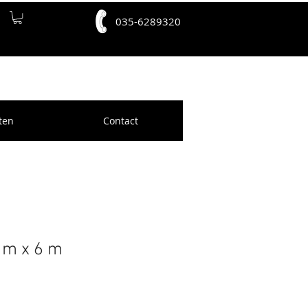
035-6289320
ten
Contact
 m x 6 m