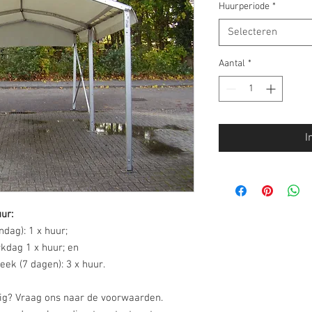
Huurperiode
*
Selecteren
Aantal
*
I
ur:
dag): 1 x huur;
kdag 1 x huur; en
ek (7 dagen): 3 x huur.
dig? Vraag ons naar de voorwaarden.