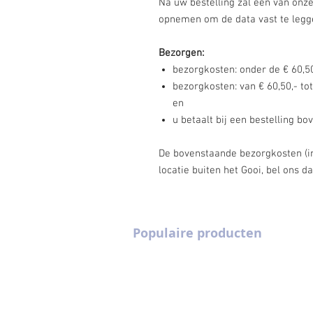
Na uw bestelling zal één van onz
opnemen om de data vast te legg
Bezorgen:
bezorgkosten: onder de € 60,50
bezorgkosten: van € 60,50,- tot
en
u betaalt bij een bestelling b
De bovenstaande bezorgkosten (incl
locatie buiten het Gooi, bel ons d
Populaire producten
Partytenten 3 m x 6 m
Pagodetenten 4 
Champagne flutes
Pagodetenten 5 
Cocktailglazen
Heaters
Gouden stoelen
Picknicksets
Houten vloeren
Podia