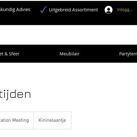
kundig Advies
Uitgebreid Assortiment
Inloggen
et & Sfeer
Meubilair
Partyten
tijden
tation Meeting
Kininelaantje