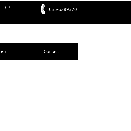
035-6289320
ten
Contact