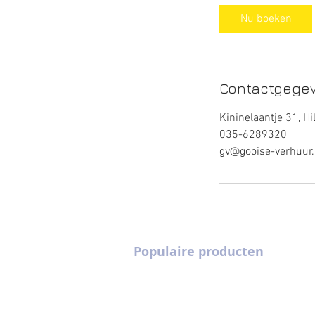
Nu boeken
Contactgege
Kininelaantje 31, H
035-6289320
gv@gooise-verhuur.
Populaire producten
Partytenten 3 m x 6 m
Pagodetenten 4 
Champagne flutes
Pagodetenten 5 
Cocktailglazen
Heaters
Gouden stoelen
Picknicksets