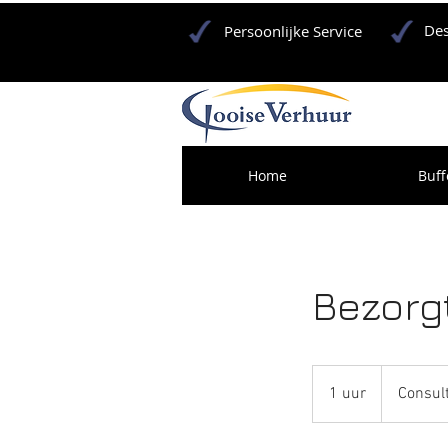
Des
Persoonlijke Service
Home
Buff
Bezorg
Consultation
Meeting
1 uur
1
Consul
u
u