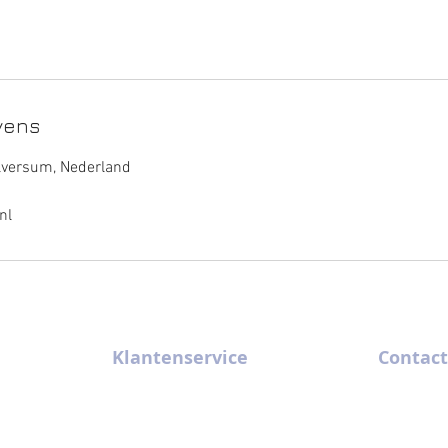
vens
ilversum, Nederland
nl
Klantenservice
Contact
m x 4 m
Algemene Voorwaarden
035-6289320
m x 5 m
Contact
gv@gooise-ve
FAQ
Kininelaantj
Historie
1216 BZ Hil